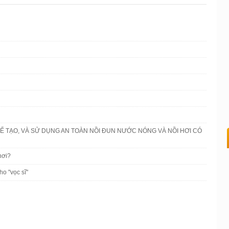
HẾ TẠO, VÀ SỬ DỤNG AN TOÀN NỒI ĐUN NƯỚC NÓNG VÀ NỒI HƠI CÓ
hơi?
o "vọc sĩ"