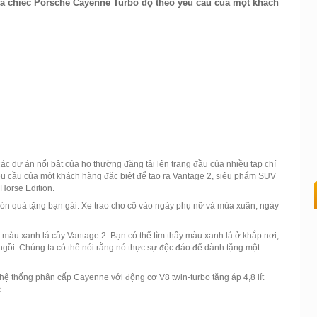
là chiếc Porsche Cayenne Turbo độ theo yêu cầu của một khách
ác dự án nổi bật của họ thường đăng tải lên trang đầu của nhiều tạp chí
êu cầu của một khách hàng đặc biệt để tạo ra Vantage 2, siêu phẩm SUV
Horse Edition.
ón quà tặng bạn gái. Xe trao cho cô vào ngày phụ nữ và mùa xuân, ngày
m màu xanh lá cây Vantage 2. Bạn có thể tìm thấy màu xanh lá ở khắp nơi,
gồi. Chúng ta có thể nói rằng nó thực sự độc đáo để dành tặng một
hệ thống phân cấp Cayenne với động cơ V8 twin-turbo tăng áp 4,8 lít
.