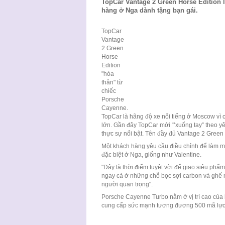
TopCar Vantage 2 Green Horse Edition 
hàng ở Nga dành tặng bạn gái.
TopCar
Vantage
2 Green
Horse
Edition
"hóa
thân" từ
chiếc
Porsche
Cayenne.
TopCar là hãng độ xe nổi tiếng ở Moscow vì c
lớn. Gần đây TopCar mới “’xuống tay” theo y
thực sự nổi bật. Tên đầy đủ Vantage 2 Green 
Một khách hàng yêu cầu điều chỉnh để làm m
đặc biệt ở Nga, giống như Valentine.
"Đây là thời điểm tuyệt vời để giao siêu phẩ
ngay cả ở những chỗ bọc sợi carbon và ghế n
người quan trọng".
Porsche Cayenne Turbo nằm ở vị trí cao của 
cung cấp sức mạnh tương đương 500 mã lực