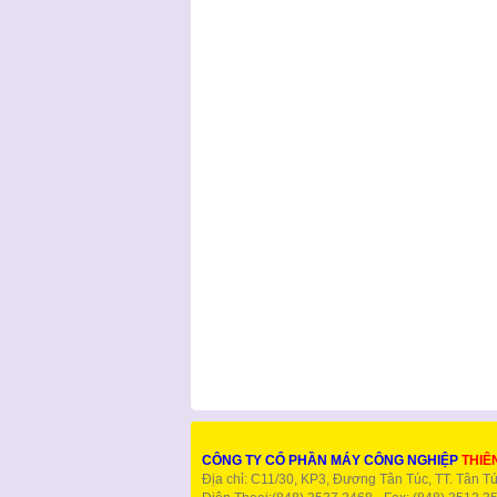
CÔNG TY CỔ PHẦN MÁY CÔNG NGHIỆP
THIÊ
Địa chỉ: C11/30, KP3, Đương Tân Túc, TT. Tân Tu