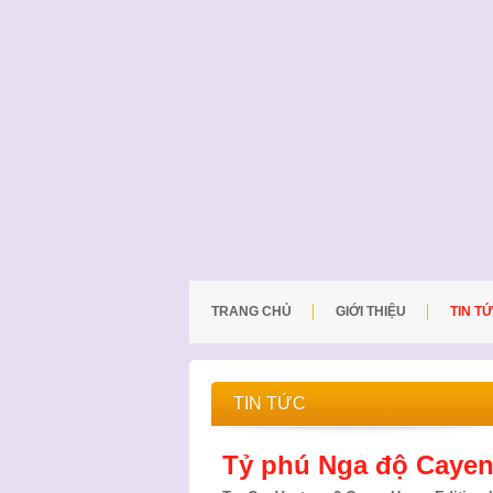
TRANG CHỦ
GIỚI THIỆU
TIN T
TIN TỨC
Tỷ phú Nga độ Cayen