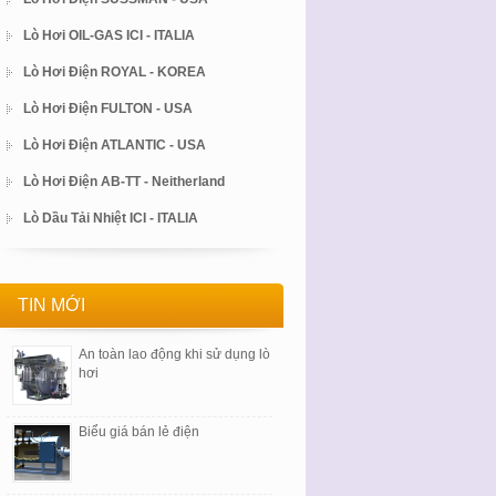
Lò Hơi OIL-GAS ICI - ITALIA
Lò Hơi Điện ROYAL - KOREA
Lò Hơi Điện FULTON - USA
Lò Hơi Điện ATLANTIC - USA
Lò Hơi Điện AB-TT - Neitherland
Lò Dầu Tải Nhiệt ICI - ITALIA
TIN MỚI
An toàn lao động khi sử dụng lò
hơi
Biểu giá bán lẻ điện