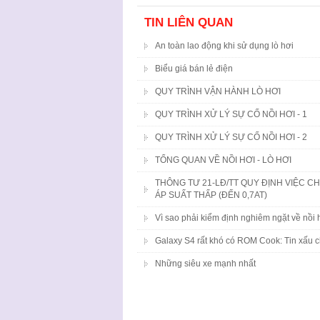
TIN LIÊN QUAN
An toàn lao động khi sử dụng lò hơi
Biểu giá bán lẻ điện
QUY TRÌNH VẬN HÀNH LÒ HƠI
QUY TRÌNH XỬ LÝ SỰ CỐ NỒI HƠI - 1
QUY TRÌNH XỬ LÝ SỰ CỐ NỒI HƠI - 2
TỔNG QUAN VỀ NỒI HƠI - LÒ HƠI
THÔNG TƯ 21-LĐ/TT QUY ĐỊNH VIỆC C
ÁP SUẤT THẤP (ĐẾN 0,7AT)
Vì sao phải kiểm định nghiêm ngặt về nồi 
Galaxy S4 rất khó có ROM Cook: Tin xấu ch
Những siêu xe mạnh nhất