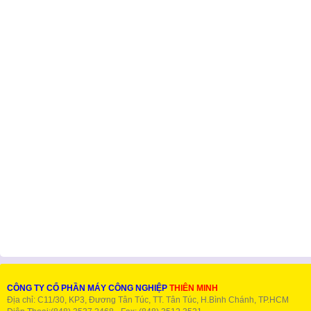
CÔNG TY CỔ PHẦN MÁY CÔNG NGHIỆP
THIÊN MINH
Địa chỉ: C11/30, KP3, Đương Tân Túc, TT. Tân Túc, H.Bình Chánh, TP.HCM