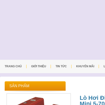
TRANG CHỦ
GIỚI THIỆU
TIN TỨC
KHUYẾN MÃI
SẢN PHẨM
Lò Hơi 
Mini 5-70