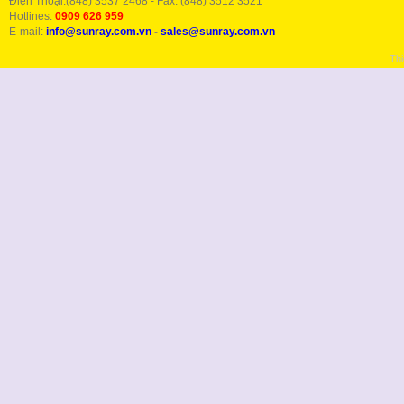
Điện Thoại:(848) 3537 2468 - Fax: (848) 3512 3521
Hotlines:
0909 626 959
E-mail:
info@sunray.com.vn
-
sales@sunray.com.vn
Thi