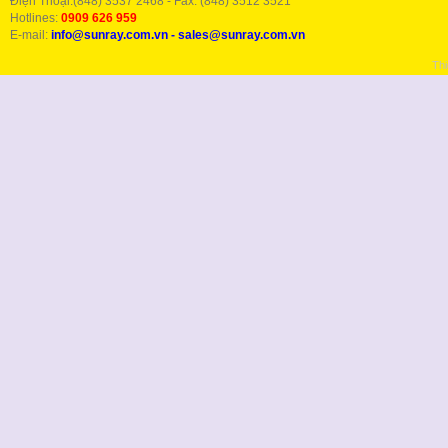
Điện Thoại:(848) 3537 2468 - Fax: (848) 3512 3521
Hotlines:
0909 626 959
E-mail:
info@sunray.com.vn
-
sales@sunray.com.vn
Thi