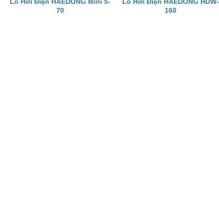
Lò Hơi Điện HAEDONG Mini 5-
Lò Hơi Điện HAEDONG HDW-
70
160