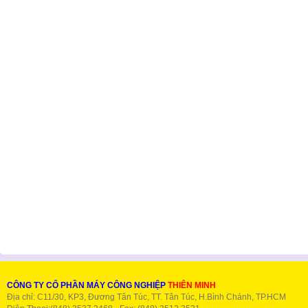
CÔNG TY CỔ PHẦN MÁY CÔNG NGHIỆP
THIÊN MINH
Địa chỉ: C11/30, KP3, Đương Tân Túc, TT. Tân Túc, H.Bình Chánh, TP.HCM