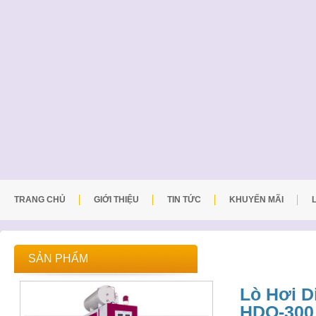
TRANG CHỦ
GIỚI THIỆU
TIN TỨC
KHUYẾN MÃI
SẢN PHẨM
Lò Hơi 
HDO-300